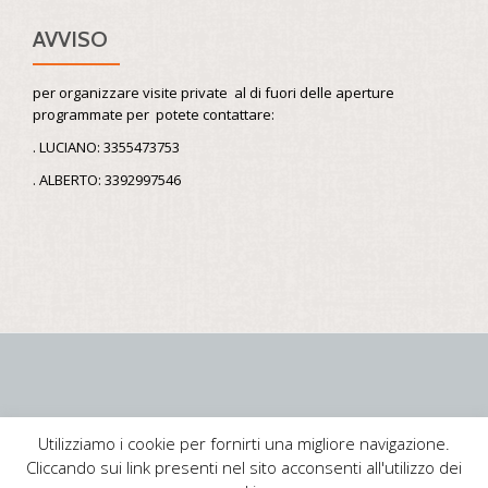
AVVISO
per organizzare visite private al di fuori delle aperture
programmate per potete contattare:
. LUCIANO: 3355473753
. ALBERTO: 3392997546
Menù
secondario
Utilizziamo i cookie per fornirti una migliore navigazione.
© 2020 Associazione La Compagnia del Pilastrello - Via Alfani, 12 -
Cliccando sui link presenti nel sito acconsenti all'utilizzo dei
20037 Paderno Dugnano - C.F.97614350151 - Tel.02.99042355 -