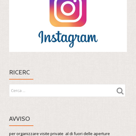
RICERC
AVVISO
per organizzare visite private al di fuori delle aperture