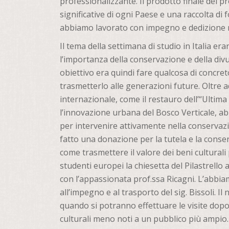
professionalizzante. Il prodotto finale del 
significative di ogni Paese e una raccolta di f
abbiamo lavorato con impegno e dedizione n
Il tema della settimana di studio in Italia er
l’importanza della conservazione e della divu
obiettivo era quindi fare qualcosa di concre
trasmetterlo alle generazioni future. Oltre a
internazionale, come il restauro dell’“Ultima
l’innovazione urbana del Bosco Verticale, a
per intervenire attivamente nella conservazi
fatto una donazione per la tutela e la con
come trasmettere il valore dei beni culturali
studenti europei la chiesetta del Pilastrell
con l’appassionata prof.ssa Ricagni. L’abbiam
all’impegno e al trasporto del sig. Bissoli. I
quando si potranno effettuare le visite dopo
culturali meno noti a un pubblico più ampio