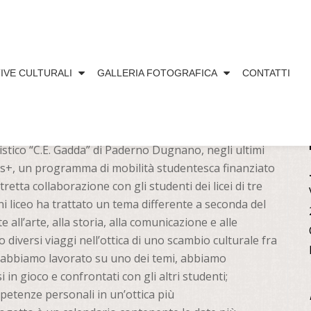
TIVE CULTURALI
GALLERIA FOTOGRAFICA
CONTATTI
DA” AL PILASTRELLO E IL PROGETTO
uistico “C.E. Gadda” di Paderno Dugnano, negli ultimi
s+, un programma di mobilità studentesca finanziato
tta collaborazione con gli studenti dei licei di tre
i liceo ha trattato un tema differente a seconda del
 all’arte, alla storia, alla comunicazione e alle
 diversi viaggi nell’ottica di uno scambio culturale fra
si abbiamo lavorato su uno dei temi, abbiamo
 in gioco e confrontati con gli altri studenti;
etenze personali in un’ottica più