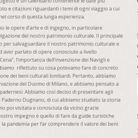
progetto è un calendario contenente le date più
oto e citazioni riguardanti i temi di ogni viaggio a cui
el corso di questa lunga esperienza.
ano le opere d’arte e di ingegno, in particolare
lgazione del nostro patrimonio culturale. Il principale
to per salvaguardare il nostro patrimonio culturale e
d aver parlato di opere conosciute a livello
 Cena”, l’importanza dell’invenzione dei Navigli e
bbiamo riflettuto su cosa potevamo fare di concreto
one dei beni culturali lombardi. Pertanto, abbiamo
servazione del Duomo di Milano, e abbiamo pensato a
 padernesi. Abbiamo così deciso di presentare agli
o a Paderno Dugnano, di cui abbiamo studiato la storia
o poi visitata e conosciuta da vicino grazie
l nostro impegno è quello di fare da guide turistiche
 la pandemia per far comprendere il valore dei beni
.